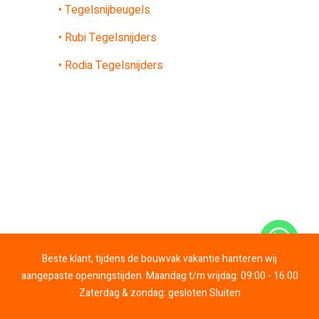
• Tegelsnijbeugels
• Rubi Tegelsnijders
• Rodia Tegelsnijders
Neem contact op
Beste klant, tijdens de bouwvak vakantie hanteren wij
aangepaste openingstijden. Maandag t/m vrijdag: 09:00 - 16:00
Zaterdag & zondag: gesloten
Sluiten