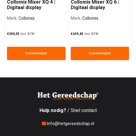
Collomix Mixer XQ 4 |
Collomix Mixer XQ 6 |
Digitaal display
Digitaal display
Merk:
Collomix
Merk:
Collomix
€
550,55
Incl. BTW
€
659,45
Incl. BTW
In winkelwagen
In winkelwagen
Hulp nodig?
/ Snel contact
Info@hetgereedschap.nl