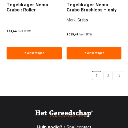
Tegeldrager Nemo
Tegeldrager Nemo
Grabo : Roller
Grabo Brushless – only
tools in tas
Merk:
Grabo
€
84,64
Incl. BTW
€
325,49
Incl. BTW
In winkelwagen
In winkelwagen
1
2
Hulp nodig?
/ Snel contact