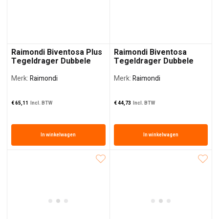
Raimondi Biventosa Plus
Raimondi Biventosa
Tegeldrager Dubbele
Tegeldrager Dubbele
Zuignap
Zuignap
Merk:
Raimondi
Merk:
Raimondi
€
65,11
Incl. BTW
€
44,73
Incl. BTW
In winkelwagen
In winkelwagen