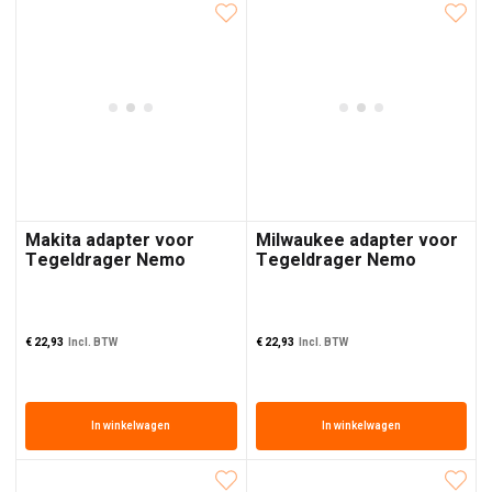
Makita adapter voor
Milwaukee adapter voor
Tegeldrager Nemo
Tegeldrager Nemo
Grabo Brushless
Grabo Brushless
€
22,93
Incl. BTW
€
22,93
Incl. BTW
In winkelwagen
In winkelwagen