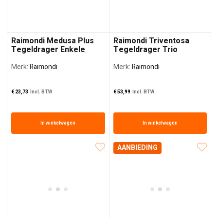
Raimondi Medusa Plus
Raimondi Triventosa
Tegeldrager Enkele
Tegeldrager Trio
zuignap
Zuignap
Merk:
Raimondi
Merk:
Raimondi
€
23,73
Incl. BTW
€
53,99
Incl. BTW
In winkelwagen
In winkelwagen
AANBIEDING