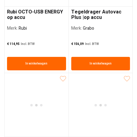
Rubi OCTO-USB ENERGY
Tegeldrager Autovac
op accu
Plus |op accu
Merk:
Rubi
Merk:
Grabo
€
114,95
Incl. BTW
€
156,09
Incl. BTW
In winkelwagen
In winkelwagen