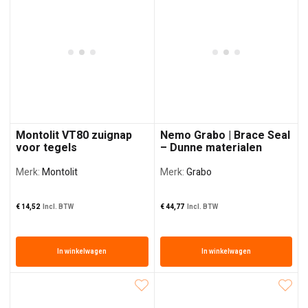
Montolit VT80 zuignap
Nemo Grabo | Brace Seal
voor tegels
– Dunne materialen
Merk:
Montolit
Merk:
Grabo
€
14,52
Incl. BTW
€
44,77
Incl. BTW
In winkelwagen
In winkelwagen