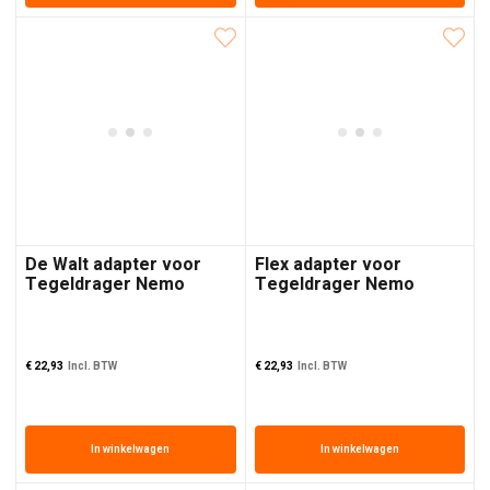
De Walt adapter voor
Flex adapter voor
Tegeldrager Nemo
Tegeldrager Nemo
Grabo Brushless
Grabo Brushless
€
22,93
Incl. BTW
€
22,93
Incl. BTW
In winkelwagen
In winkelwagen