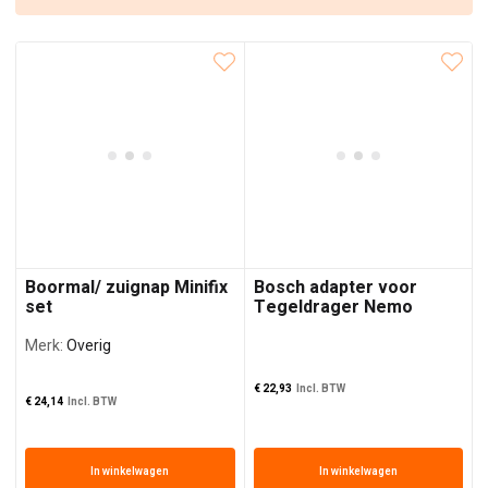
Boormal/ zuignap Minifix
Bosch adapter voor
set
Tegeldrager Nemo
Grabo Brushless
Merk:
Overig
€
22,93
Incl. BTW
€
24,14
Incl. BTW
In winkelwagen
In winkelwagen