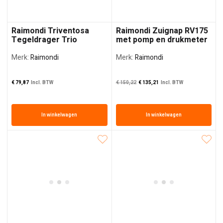
Raimondi Triventosa
Raimondi Zuignap RV175
Tegeldrager Trio
met pomp en drukmeter
Zuignap
Merk:
Raimondi
Merk:
Raimondi
Oorspronkelijke prijs
De huidige prijs 
€
79,87
Incl. BTW
€
150,22
€
135,21
Incl. BTW
In winkelwagen
In winkelwagen