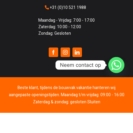
+31 (0)10 521 1988
Maandag - Vrijdag: 7:00 - 17:00
Zaterdag: 10:00 - 12:00
Zondag: Gesloten
Neem contact op
Beste klant, tijdens de bouwvak vakantie hanteren wij
aangepaste openingstijden. Maandag t/m vrijdag: 09:00 - 16:00
© 2010 - 2026
0
Zaterdag & zondag: gesloten
Sluiten
Het Gereedschap
Account
Winkelwagen
Verlanglijst
Bekeken
| © 2018 – 2025 made by:
CoreTechd