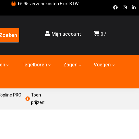
€6,95 verzendkosten Excl. BTW
Mijn account
0
den
Tegelboren
Zagen
Voegen
opline PRO
Toon
prijzen: