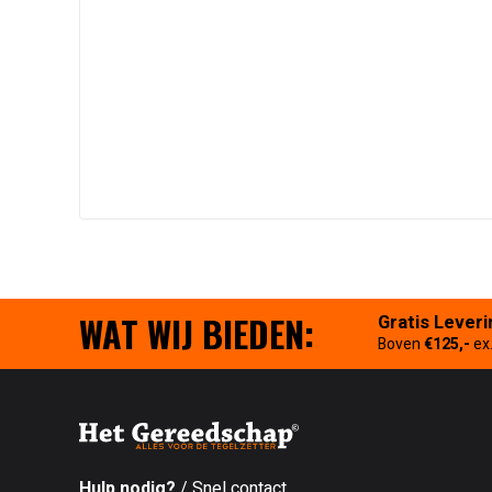
WAT WIJ BIEDEN:
Gratis Leveri
Boven
€125,-
ex
Hulp nodig?
/ Snel contact