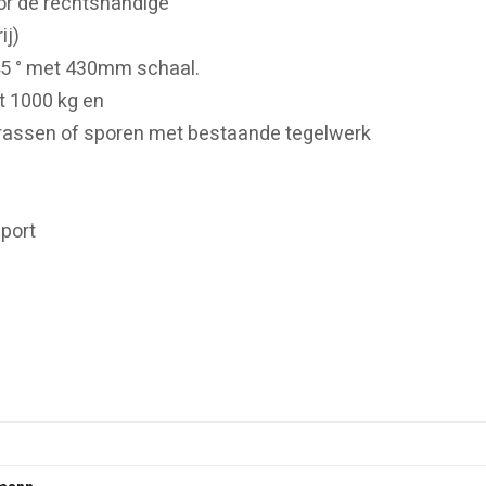
oor de rechtshandige
ij)
45 ° met 430mm schaal.
t 1000 kg en
krassen of sporen met bestaande tegelwerk
port