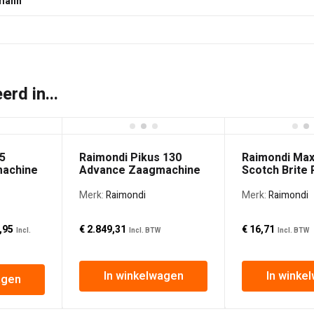
mann
rd in...
5
Raimondi Pikus 130
Raimondi Maxi
achine
Advance Zaagmachine
Scotch Brite 
Merk:
Raimondi
Merk:
Raimondi
ronkelijke
De
,95
€
2.849,31
€
16,71
Incl.
Incl. BTW
Incl. BTW
huidige
prijs
In winkelwagen
In winke
8,34€ 2.544,08.
is:
agen
€ 2.898,95€ 2.395,83.