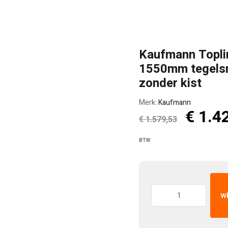
Kaufmann Topl
1550mm tegelsn
zonder kist
Merk:
Kaufmann
Oorspr
€
1.4
€
1.579,53
prijs
BTW
was:
€ 1.57
Hoeveelheid:
w