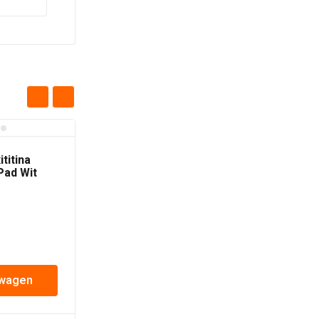
titina
Pad Wit
lwagen
Raimondi Maxititina