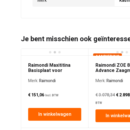
Merk
Kauf
Je bent misschien ook geïnteressee
AANBIEDING
Raimondi Maxititina
Raimondi ZOE 8
Basisplaat voor
Advance Zaagm
Schuurschijven
Merk:
Raimondi
Merk:
Raimondi
Oorsp
€
151,06
€
3.078,34
€
2.898
Incl. BTW
prijs
BTW
was:
In winkelwagen
€ 3.07
In winkelw