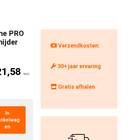
ine PRO
ijder
Verzendkosten:
30+ jaar ervaring
onkelijke
De
21,58
Incl.
huidige
Gratis afhalen
prijs
9,53€ 1.305,40.
is:
€ 1.421,58€ 1.174,86.
In
inkelwag
en