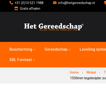
+31 (0)10 521 1988
info@hetgereedschap.nl
Gratis afhalen
Bescherming
Gereedschap
Levelling syst
XXL Formaat
Home
Winkel
T
1550mm tegelsnijder zo