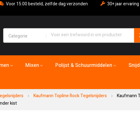
Voor 15:00 besteld, zelfde dag verzonden
30+ jaar ervaring
emen
Mixen
Polijst & Schuurmiddelen
Snij
egelsnijders
Kaufmann Topline Rock Tegelsnijders
Kaufmann T
nder kist