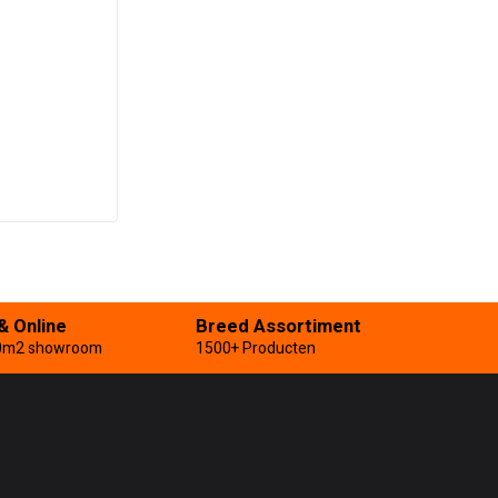
Inwasplaat 500mm
Merk:
Raimondi
€
308,40
Incl. BTW
In winkelwagen
& Online
Breed Assortiment
0m2 showroom
1500+ Producten