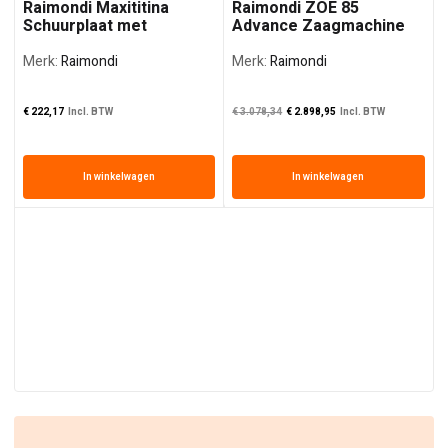
Raimondi Maxititina
Raimondi ZOE 85
Schuurplaat met
Advance Zaagmachine
Komstenen
Merk:
Raimondi
Merk:
Raimondi
Oorspronkelijke prij
De huidige prij
€
222,17
Incl. BTW
€
3.078,34
€
2.898,95
Incl. BTW
In winkelwagen
In winkelwagen
€