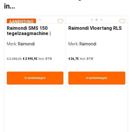
in...
AANBIEDING
Raimondi SMS 150
Raimondi Vloertang RLS
tegelzaagmachine |
150cm | 3PK
Merk:
Raimondi
Merk:
Raimondi
Oorspronkelijke prijs was: € 3.388,00€ 2.800,00
De huidige prijs is: € 2.995,95€ 2.475,99.
€
3.388,00
€
2.995,95
Incl. BTW
€
36,75
Incl. BTW
In winkelwagen
In winkelwagen
€