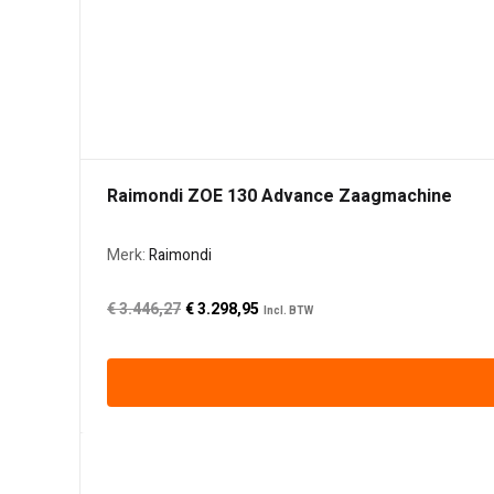
Raimondi ZOE 130 Advance Zaagmachine
Merk:
Raimondi
Oorspronkelijke
De
€
3.446,27
€
3.298,95
Incl. BTW
prijs
huidige
was:
prijs
€ 3.446,27€ 2.848,16.
is:
€ 3.298,95€ 2.726,40.