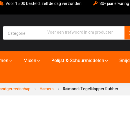
Voor 15:00 besteld, zelfde dag verzonden
30+ jaar ervaring
emen
Mixen
Polijst & Schuurmiddelen
Snij
andgereedschap
Hamers
Raimondi Tegelklopper Rubber