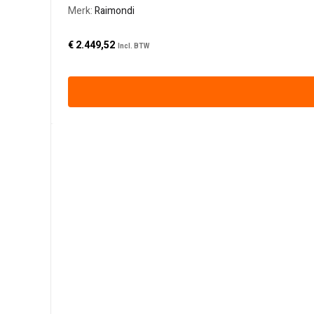
Merk:
Raimondi
€
2.449,52
Incl. BTW