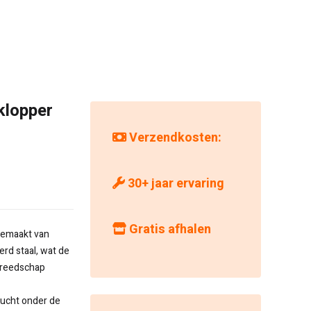
klopper
Verzendkosten:
30+ jaar ervaring
Gratis afhalen
 gemaakt van
rd staal, wat de
ereedschap
lucht onder de