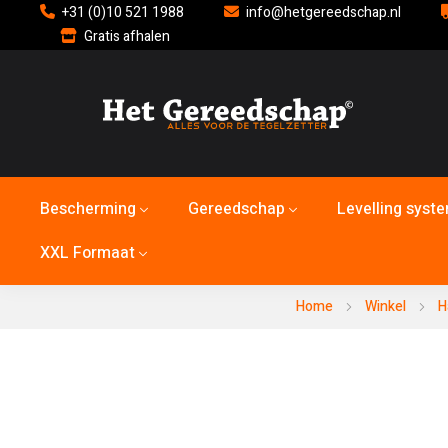
+31 (0)10 521 1988
info@hetgereedschap.nl
Gratis afhalen
Bescherming
Gereedschap
Levelling syst
XXL Formaat
Home
Winkel
H