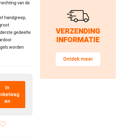
 hechting van de
set handgreep,
root.
VERZENDING
nderste gedeelte
INFORMATIE
ardoor
egels worden
Ontdek meer
In
inkelwag
en