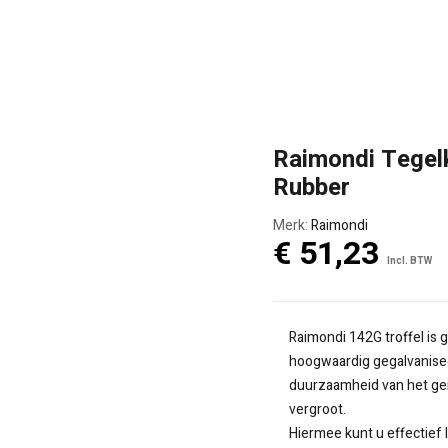
Raimondi Tegel
Rubber
Merk:
Raimondi
€
51,23
Incl. BTW
Raimondi 142G troffel is
hoogwaardig gegalvanisee
duurzaamheid van het g
vergroot.
Hiermee kunt u effectief 