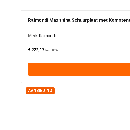
Raimondi Maxititina Schuurplaat met Komsten
Merk:
Raimondi
€
222,17
Incl. BTW
AANBIEDING