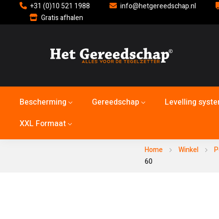
+31 (0)10 521 1988
info@hetgereedschap.nl
Gratis afhalen
Bescherming
Gereedschap
Levelling syst
XXL Formaat
Home
Winkel
P
60