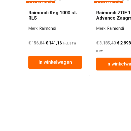
AANBIEDING
AANBIEDING
Raimondi Keg 1000 st.
Raimondi ZOE 
RLS
Advance Zaagm
Merk:
Raimondi
Merk:
Raimondi
Oorspronkelijke
De
Oorsp
€
156,84
€
141,16
€
3.185,40
€
2.998
Incl. BTW
prijs
huidige
prijs
BTW
was:
prijs
was:
In winkelwagen
€ 156,84€ 129,62.
is:
€ 3.18
In winkelw
€ 141,16€ 116,66.