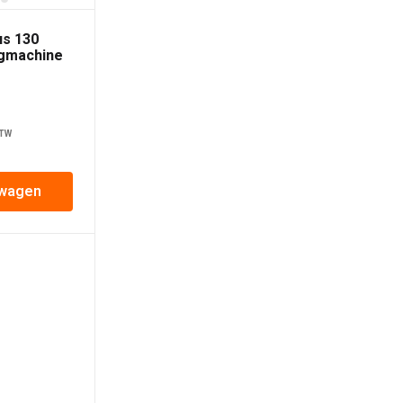
us 130
gmachine
BTW
lwagen
Raimondi Maxititina
Inwasplaat 500mm
Merk:
Raimondi
€
308,40
Incl. BTW
In winkelwagen