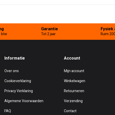
ng
Garantie
Fysiek 
. btw
Tot 2 jaar
Ruim 20
Informatie
Account
Over ons
Mijn account
Cookieverklaring
Winkelwagen
Privacy Verklaring
Retourneren
Algemene Voorwaarden
Verzending
FAQ
Contact