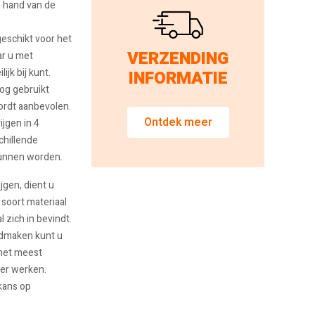
e hand van de
geschikt voor het
VERZENDING
r u met
jk bij kunt.
INFORMATIE
og gebruikt
ordt aanbevolen.
Ontdek meer
ijgen in 4
chillende
unnen worden.
jgen, dient u
soort materiaal
l zich in bevindt.
admaken kunt u
 het meest
der werken.
kans op