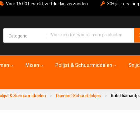
Voor 15:00 besteld, zelfde dag verzonden
30+ jaar ervaring
emen
Mixen
Polijst & Schuurmiddelen
Snij
olijst & Schuurmiddelen
Diamant Schuurblokjes
Rubi Diamantpa