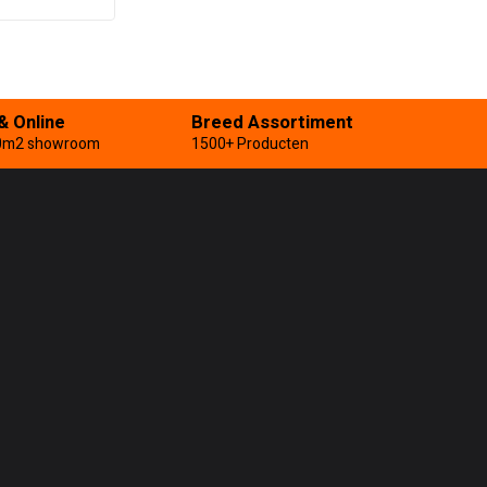
& Online
Breed Assortiment
0m2 showroom
1500+ Producten