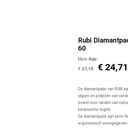
Rubi Diamantpad
60
Merk:
Rubi
Oorspro
€
24,71
€
27,18
prijs
was:
De diamantpads van RUBI zijn
€ 27,18
slijpen en polijsten van rande
zowel voor randen van natu
keramische tegels.
De diamantpads zijn semi-fle
ergonomisch vormgegeven. 