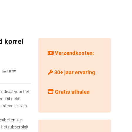
 korrel
Verzendkosten:
nkelijke
De
30+ jaar ervaring
Incl. BTW
huidige
prijs
Gratis afhalen
 ideaal voor het
€ 22,46.
is:
n. Dit geldt
€ 24,71€ 20,42.
ursteen als van
xibel en zijn
Het rubberblok