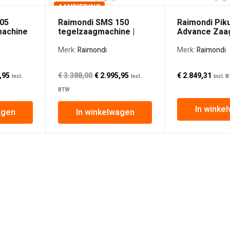
AANBIEDING
105
Raimondi SMS 150
Raimondi Pik
achine
tegelzaagmachine |
Advance Zaa
150cm | 3PK
Merk:
Raimondi
Merk:
Raimondi
ronkelijke
De
Oorspronkelijke
De
,95
€
3.388,00
€
2.995,95
€
2.849,31
Incl.
Incl.
Incl. 
huidige
prijs
huidige
BTW
prijs
was:
prijs
In winke
5,40€ 2.632,56.
is:
€ 3.388,00€ 2.800,00.
is:
agen
In winkelwagen
€ 2.998,95€ 2.478,47.
€ 2.995,95€ 2.475,99.