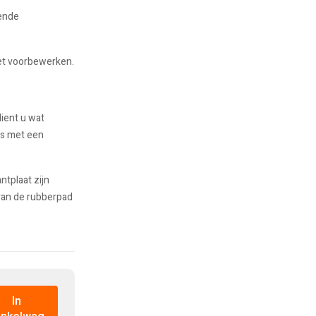
lende
het voorbewerken.
ient u wat
ds met een
tplaat zijn
an de rubberpad
In