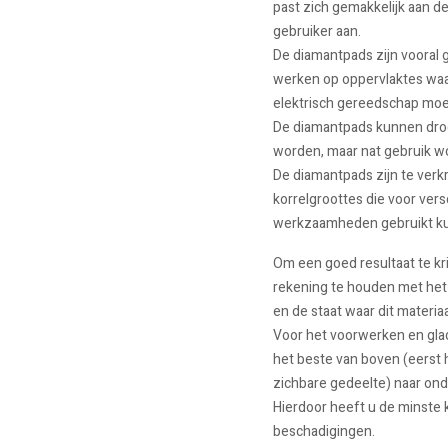
past zich gemakkelijk aan d
gebruiker aan.
De diamantpads zijn vooral 
werken op oppervlaktes waa
elektrisch gereedschap moeili
De diamantpads kunnen dro
worden, maar nat gebruik w
De diamantpads zijn te verkr
korrelgroottes die voor vers
werkzaamheden gebruikt k
Om een goed resultaat te kri
rekening te houden met het 
en de staat waar dit materiaa
Voor het voorwerken en gl
het beste van boven (eerst
zichbare gedeelte) naar on
Hierdoor heeft u de minste 
beschadigingen.