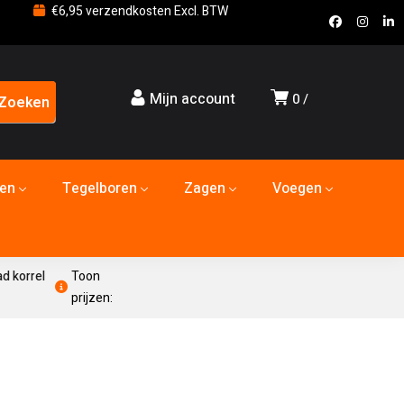
€6,95 verzendkosten Excl. BTW
Mijn account
0
den
Tegelboren
Zagen
Voegen
d korrel
Toon
prijzen: