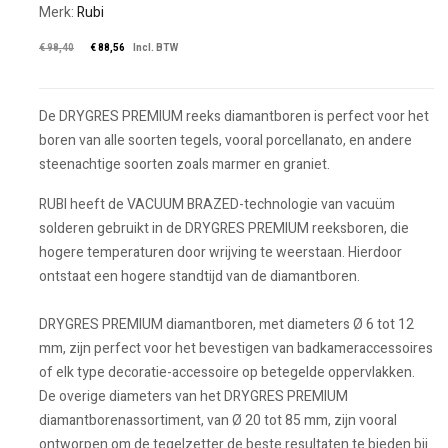
Merk:
Rubi
Oorspronkelijke prijs was
De huidige prijs is: € 
€
98,40
€
88,56
Incl. BTW
De DRYGRES PREMIUM reeks diamantboren is perfect voor het
boren van alle soorten tegels, vooral porcellanato, en andere
steenachtige soorten zoals marmer en graniet.
RUBI heeft de VACUUM BRAZED-technologie van vacuüm
solderen gebruikt in de DRYGRES PREMIUM reeksboren, die
hogere temperaturen door wrijving te weerstaan. Hierdoor
ontstaat een hogere standtijd van de diamantboren.
DRYGRES PREMIUM diamantboren, met diameters Ø 6 tot 12
mm, zijn perfect voor het bevestigen van badkameraccessoires
of elk type decoratie-accessoire op betegelde oppervlakken.
De overige diameters van het DRYGRES PREMIUM
diamantborenassortiment, van Ø 20 tot 85 mm, zijn vooral
ontworpen om de tegelzetter de beste resultaten te bieden bij