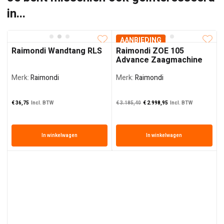
in...
AANBIEDING
Raimondi Wandtang RLS
Raimondi ZOE 105
Advance Zaagmachine
Merk:
Raimondi
Merk:
Raimondi
Oorspronkelijke prij
De huidige prij
€
36,75
Incl. BTW
€
3.185,40
€
2.998,95
Incl. BTW
In winkelwagen
In winkelwagen
€