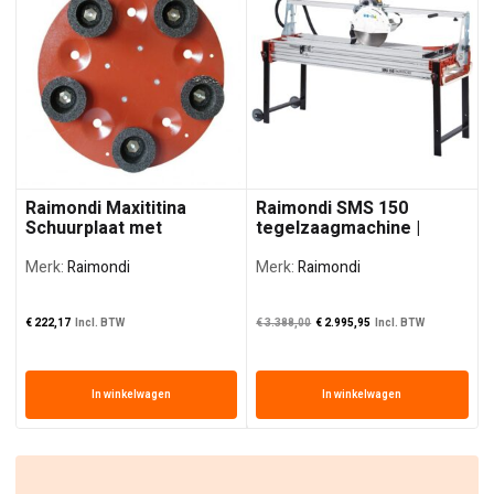
Raimondi Maxititina
Raimondi SMS 150
Schuurplaat met
tegelzaagmachine |
Komstenen
150cm | 3PK
Merk:
Raimondi
Merk:
Raimondi
Oorspronkelijke prij
De huidige prij
€
222,17
Incl. BTW
€
3.388,00
€
2.995,95
Incl. BTW
€
In winkelwagen
In winkelwagen