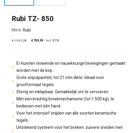
Rubi TZ- 850
Merk:
Rubi
Oorspronkelijke prijs wa
De huidige prijs is: 
€
1.031,28
€
709,99
Incl. BTW
Er kunnen vloeiende en nauwkeurige bewegingen gemaakt
worden met de kop.
Grote snijcapaciteit, tot 21 mm dikte. Ideaal voor
grootformaat tegels.
Stevig en inklapbaar. Gemakkelijk om te vervoeren.
Met een krachtig breekmechanisme (tot 1.500 kg), te
bedienen met één hand.
Voor het intensief snijden van alle soorten keramische
tegels.
Uitstekend systeem voor het breken: zuivere sneden met