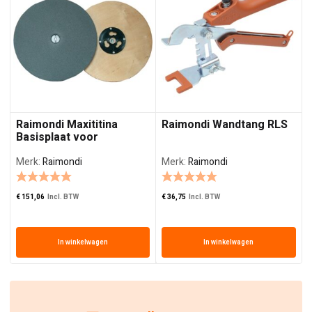
Raimondi Maxititina
Raimondi Wandtang RLS
Basisplaat voor
Schuurschijven
Merk:
Raimondi
Merk:
Raimondi
€
151,06
Incl. BTW
€
36,75
Incl. BTW
€
In winkelwagen
In winkelwagen