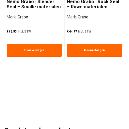
Nemo Grabo | Slender
Nemo Grabo | Rock Seal
Seal – Smalle materialen
– Ruwe materialen
Merk:
Grabo
Merk:
Grabo
€
63,53
Incl. BTW
€
44,77
Incl. BTW
In winkelwagen
In winkelwagen
€