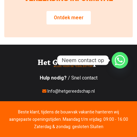
Ontdek meer
Neem contact op
Hulp nodig?
/ Snel contact
Info@hetgereedschap.nl
+31 (0)10 521 1988
Beste klant, tijdens de bouwvak vakantie hanteren wij
Maandag - Vrijdag: 7:00 - 17:00
aangepaste openingstijden. Maandag t/m vrijdag: 09:00 - 16:00
0
Zaterdag: 10:00 - 12:00
Zaterdag & zondag: gesloten
Sluiten
Zondag: Gesloten
Account
Winkelwagen
Verlanglijst
Bekeken