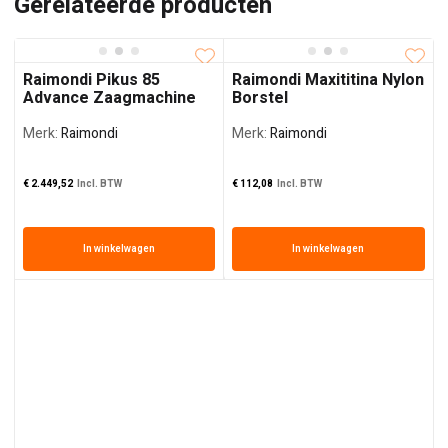
Gerelateerde producten
Raimondi Pikus 85
Raimondi Maxititina Nylon
Advance Zaagmachine
Borstel
Merk:
Raimondi
Merk:
Raimondi
€
2.449,52
Incl. BTW
€
112,08
Incl. BTW
In winkelwagen
In winkelwagen
€